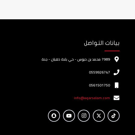
بيانات التواصل
7989 محمد بن حبوس - حي بلدة ذهبان - جدة
0559926747
0561501750
info@aqarsalam.com