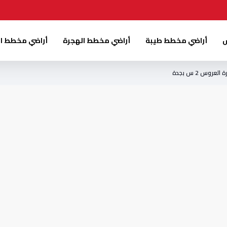
س
أراضي مخطط طيبة
أراضي مخطط الهجرة
أراضي مخطط ا
وس 2 س بجدة