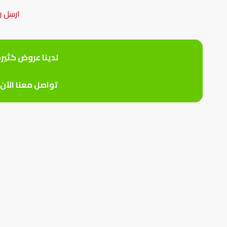
ارسل ر
لدينا عروض كثير
تواصل معنا الآن 0559926747