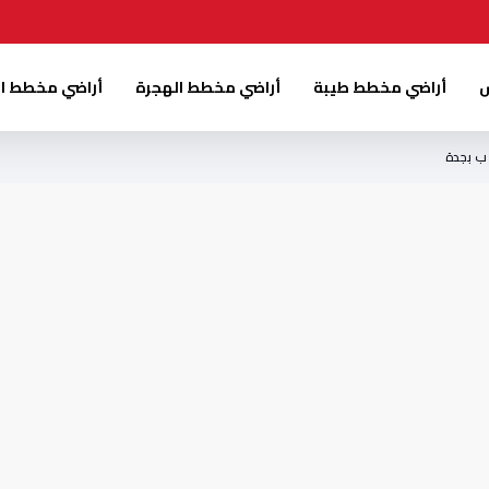
س
أراضي مخطط طيبة
أراضي مخطط الهجرة
أراضي مخطط ا
ب بجدة