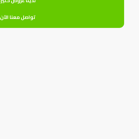
لدينا عروض كثير
تواصل معنا الآن 0559926747