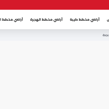
س
أراضي مخطط طيبة
أراضي مخطط الهجرة
أراضي مخطط ا
بجدة