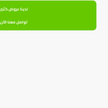
لدينا عروض كثير
تواصل معنا الآن 0559926747