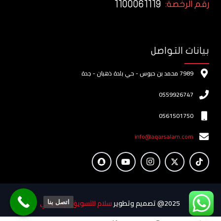
1100061119
رقم الرخصة:
بيانات التواصل
7989 محمد بن حبوس - حي بلدة ذهبان - جدة
0559926747
0561501750
info@aqarsalam.com
2025@ تصميم وتطوير
سلام للتسويق الإلكتروني
اتصل بنا