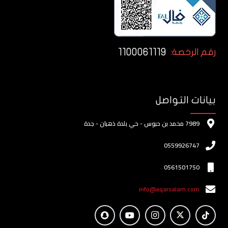
1100061119
رقم الرخصة:
بيانات التواصل
7989 محمد بن حبوس - حي بلدة ذهبان - جدة
0559926747
0561501750
info@aqarsalam.com