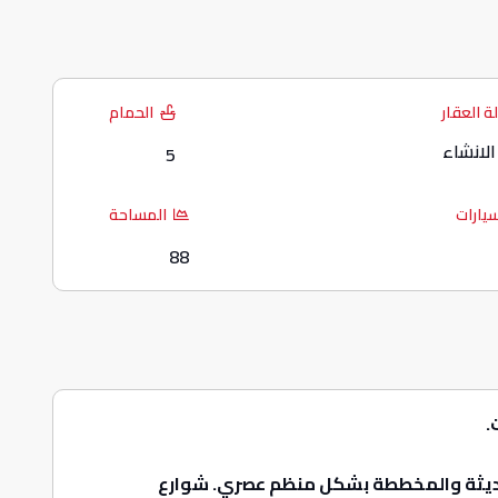
ة العقار
الحمام
لانشاء
5
سيارات
المساحة
88
.
حديثة والمخططة بشكل منظم عصري. شوارع