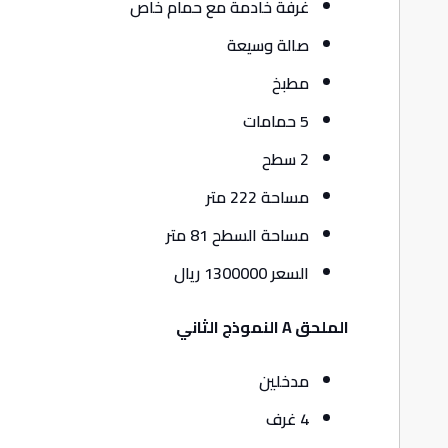
غرفة خادمة مع حمام خاص
صالة وسيعة
مطبخ
5 حمامات
2 سطح
مساحة 222 متر
مساحة السطح 81 متر
السعر 1300000 ريال
الملحق A النموذج الثاني
مدخلين
4 غرف