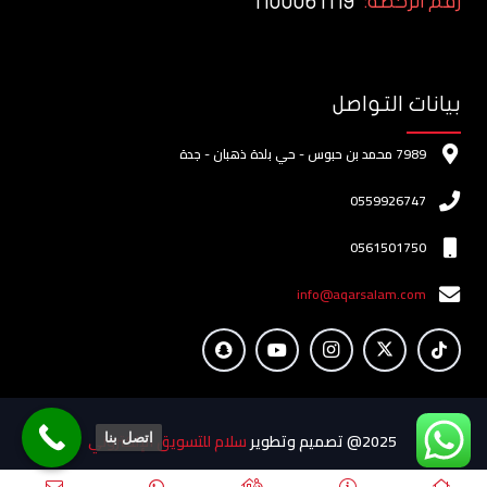
1100061119
رقم الرخصة:
بيانات التواصل
7989 محمد بن حبوس - حي بلدة ذهبان - جدة
0559926747
0561501750
info@aqarsalam.com
2025@ تصميم وتطوير
سلام للتسويق الإلكتروني
اتصل بنا