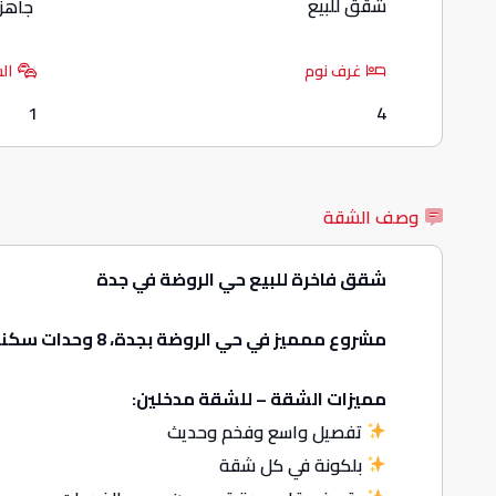
شقق للبيع
جاهز
غرف نوم
ال
1
4
وصف الشقة
شقق فاخرة للبيع حي الروضة في جدة
مشروع ممميز في حي الروضة بجدة، 8 وحدات سكنية بالاضافة الى روف فاخر، الدور على شقتين
مميزات الشقة – للشقة مدخلين:
تفصيل واسع وفخم وحديث
بلكونة في كل شقة