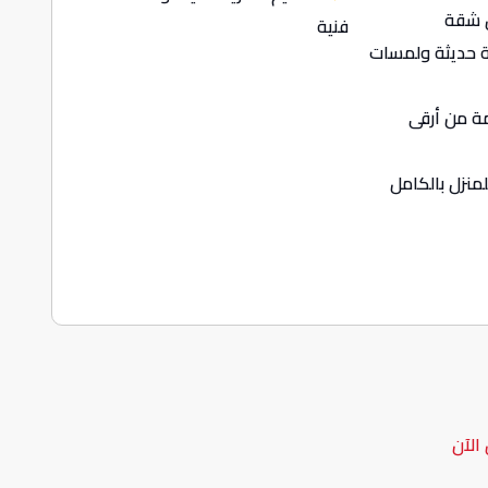
 شقة
فنية
 حديثة ولمسات
 من أرقى
نزل بالكامل
الآن