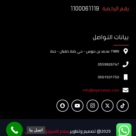
1100061119
رقم الرخصة:
بيانات التواصل
7989 محمد بن حبوس - حي بلدة ذهبان - جدة
0559926747
0561501750
info@aqarsalam.com
2025@ تصميم وتطوير
سلام للتسويق الإلكتروني
اتصل بنا