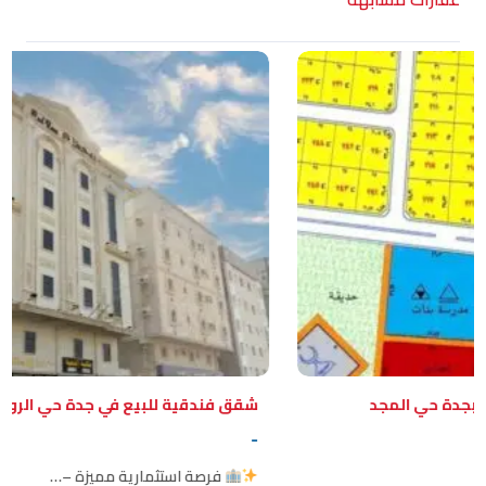
جدة حي المجد
شقق فندقية للبيع في جدة حي الروابي
-
فرصة استثمارية مميزة –…