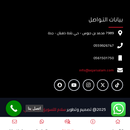
بيانات التواصل
7989 محمد بن حبوس - حي بلدة ذهبان - جدة
0559926747
0561501750
info@aqarsalam.com
2025@ تصميم وتطوير
سلام للتسويق الإلكتروني
اتصل بنا