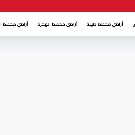
س
أراضي مخطط طيبة
أراضي مخطط الهجرة
أراضي مخطط ا