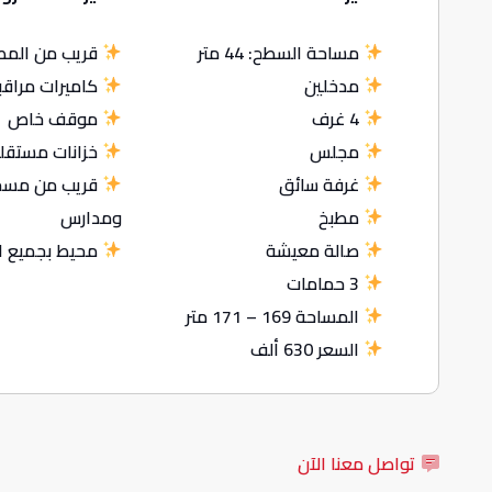
مساحة السطح: 44 متر
قريب من المطا
مدخلين
كاميرات مراقب
4 غرف
موقف خاص
مجلس
خزانات مستقل
غرفة سائق
قريب من مسجد
مطبخ
ومدارس
صالة معيشة
محيط بجميع ا
3 حمامات
المساحة 169 – 171 متر
السعر 630 ألف
تواصل معنا الآن