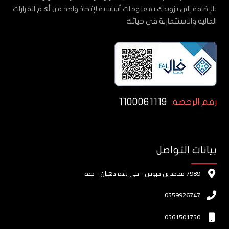
بالإضافة إلى تزويدك بمعلومات أساسية لإتخاذ واحد من أهم القرارات
المالية والاستثمارية في حياتك
1100061119
رقم الرخصة:
بيانات التواصل
7989 محمد بن حبوس - حي بلدة ذهبان - جدة
0559926747
0561501750