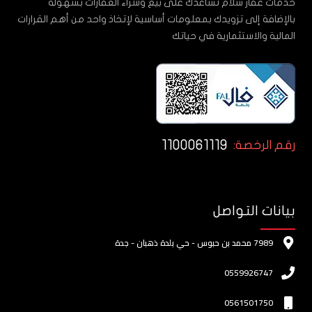
خدمات عقار سلام تساعدك على بيع وشراء العقارات بسهولة
بالإضافة إلى تزويدك بمعلومات أساسية لإتخاذ واحد من أهم القرارات
المالية والاستثمارية في حياتك
1100061119
رقم الرخصة:
بيانات التواصل
7989 محمد بن حبوس - حي بلدة ذهبان - جدة
0559926747
0561501750