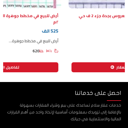
ارض للبيع في مخطط جوهرة العروس بجدة جزء 2 ف حي
أرض للبيع في مخطط جوهرة العروس
٢م
525 الف
أرض للبيع في مخطط جوهرة…
620
قار
تفاصيل العقار
احصل على خدماتنا
خدمات عقار سلام تساعدك على بيع وشراء العقارات بسهولة
بالإضافة إلى تزويدك بمعلومات أساسية لإتخاذ واحد من أهم القرارات
المالية والاستثمارية في حياتك