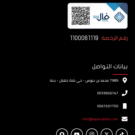
1100061119
رقم الرخصة:
بيانات التواصل
7989 محمد بن حبوس - حي بلدة ذهبان - جدة
0559926747
0561501750
info@aqarsalam.com