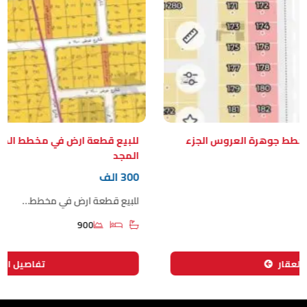
طط جوهرة العروس الجزء
المجد
300 الف
للبيع قطعة ارض في مخطط…
900
قار
تفاصيل العقار