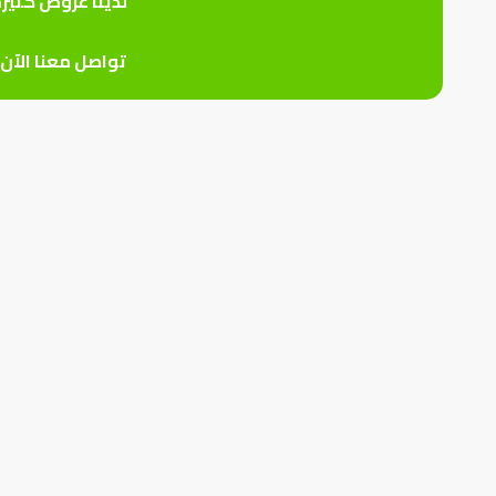
لدينا عروض كثير
تواصل معنا الآن 0559926747