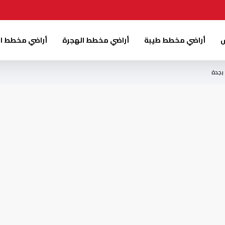
س
أراضي مخطط طيبة
أراضي مخطط الهجرة
أراضي مخطط ا
بجدة