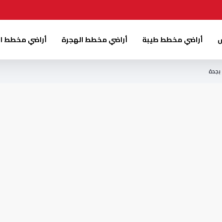
س
أراضي مخطط طيبة
أراضي مخطط الهجرة
أراضي مخطط ا
بجدة