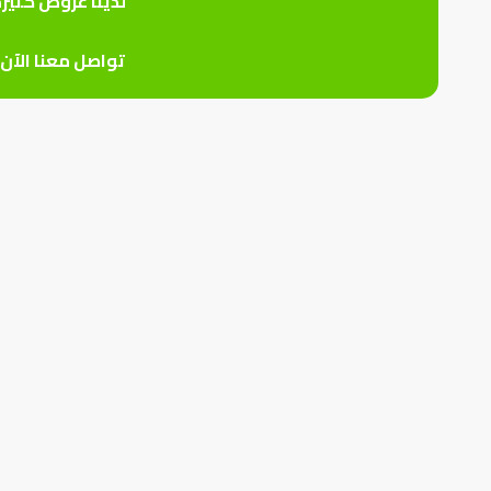
لدينا عروض كثير
تواصل معنا الآن 0559926747