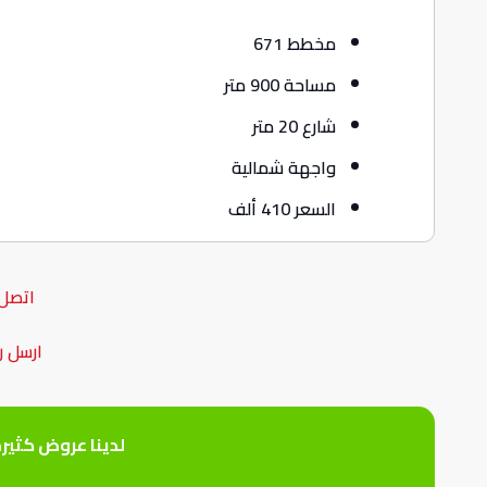
مخطط 671
مساحة 900 متر
شارع 20 متر
واجهة شمالية
السعر 410 ألف
اتصل 
ارسل ر
لدينا عروض كثير