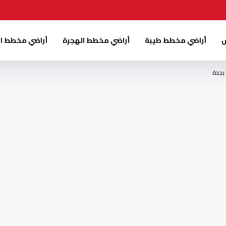
س
أراضي مخطط طيبة
أراضي مخطط الهجرة
أراضي مخطط ا
بجدة