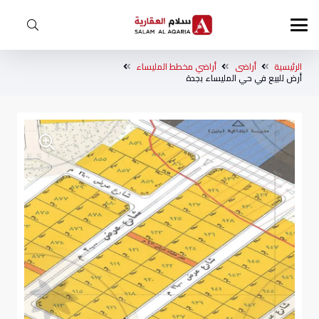
الرئيسية
أراضى
أراضي مخطط المليساء
أرض للبيع في حي المليساء بجدة